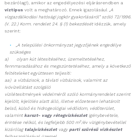
bezárólag!), amikor az engedélyezési eljárásrendben a
víztípus
volt a meghatározó. Ennek igazolásául
„A
vízgazdálkodási hatósági jogkör gyakorlásáról” szóló 72/1996.
(V. 22.) Korm. rendelet
24. § (1) bekezdését
idézzük, amely
szerint:
„A települési önkormányzat jegyzőjének engedélye
szükséges
a)
olyan kút létesítéséhez, üzemeltetéséhez,
fennmaradásához és megszüntetéséhez, amely a következő
feltételeket együttesen teljesíti:
aa) a vízbázisok, a távlati vízbázisok, valamint az
ivóvízellátást szolgáló
vízilétesítmények védelméről szóló kormányrendelet szerint
kijelölt, kijelölés alatt álló, illetve előzetesen lehatárolt
belső, külső és hidrogeológiai védőidom, védőterület,
valamint
karszt- vagy rétegvízkészlet
igénybevétele,
3
érintése nélkül, és legfeljebb 500 m
/év vízigénybevétellel
kizárólag
talajvízkészlet
vagy
parti szűrésű vízkészlet
felhasználásával üzemel,