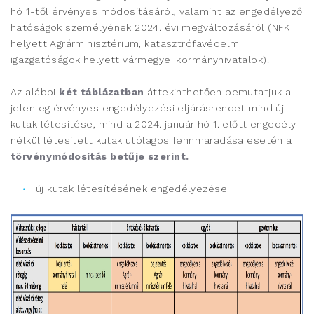
hó 1-től érvényes módosításáról, valamint az engedélyező
hatóságok személyének 2024. évi megváltozásáról (NFK
helyett Agrárminisztérium, katasztrófavédelmi
igazgatóságok helyett vármegyei kormányhivatalok).
Az alábbi
két táblázatban
áttekinthetően bemutatjuk a
jelenleg érvényes engedélyezési eljárásrendet mind új
kutak létesítése, mind a 2024. január hó 1. előtt engedély
nélkül létesített kutak utólagos fennmaradása esetén a
törvénymódosítás betűje szerint.
új kutak létesítésének engedélyezése