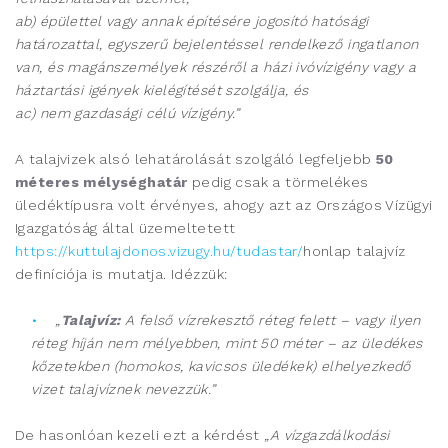
ab) épülettel vagy annak építésére jogosító hatósági
határozattal, egyszerű bejelentéssel rendelkező ingatlanon
van, és magánszemélyek részéről a házi ivóvízigény vagy a
háztartási igények kielégítését szolgálja, és
ac) nem gazdasági célú vízigény.”
A talajvizek alsó lehatárolását szolgáló legfeljebb
50
méteres mélységhatár
pedig csak a törmelékes
üledéktípusra volt érvényes, ahogy azt az Országos Vízügyi
Igazgatóság által üzemeltetett
https://kuttulajdonos.vizugy.hu/tudastar/
honlap talajvíz
definíciója is mutatja. Idézzük:
„
Talajvíz:
A felső vízrekesztő réteg felett – vagy ilyen
réteg híján nem mélyebben, mint 50 méter – az üledékes
kőzetekben (homokos, kavicsos üledékek) elhelyezkedő
vizet talajvíznek nevezzük.”
De hasonlóan kezeli ezt a kérdést
„A vízgazdálkodási