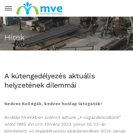
Hírek
A kútengedélyezés aktuális
helyzetének dilemmái
Kedves Kollégák, kedves honlap látogatók!
Korábbi híreinkben számot adtunk
„A vízgazdálkodásról”
szóló 1995. évi LVII. törvény
2023. június hó 23-án
kihirdetett, az engedélyezési eljárásrendben 2024. január