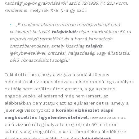
hatósági jogkör gyakorlásáról” szóló 72/1996. (V. 22.) Korm.
rendelet
is, melynek
11/B. §-a
így szól:
„E rendelet alkalmazásában mezőgazdasági célú
vízkivételt biztosító
talajvízkút:
olyan maximálisan 50 m
talpmélységű termelőkút és a hozzá kapcsolódó
öntözőberendezés, amely kizárólag
talajvíz
igénybevételével, öntözési, halgazdasági vagy állatitatási
célú vízhasználatot szolgál.”
Tekintettel arra, hogy a vízgazdálkodási törvény
módosításához kapcsolódva az alsóbbrendű jogszabályok
ez idáig nem kerültek átdolgozásra, s így a pontos
engedélyezési eljárásrend még nem ismert, az
alábbiakban bemutatjuk azt az eljárásrendet is, amely a
jelenlegi viszonyokat a
korábbi vízkészlet alapú
megközelítés figyelembevételével,
nevezetesen az
első vízzáró réteg helyzete (legfeljebb 50 méteres
kútmélység) megkötést csak a törmelékes üledékekre
értelmezve viszi tovább. Az alábbi
két táblázat