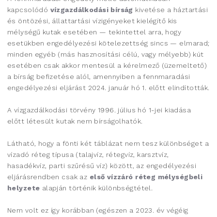
kapcsolódó
vízgazdálkodási bírság
kivetése a háztartási
és öntözési, állattartási vízigényeket kielégítő kis
mélységű kutak esetében — tekintettel arra, hogy
esetükben engedélyezési kötelezettség sincs — elmarad;
minden egyéb (más hasznosítási célú, vagy mélyebb) kút
esetében csak akkor mentesül a kérelmező (üzemeltető)
a bírság befizetése alól, amennyiben a fennmaradási
engedélyezési eljárást 2024. január hó 1. előtt elindították.
A vízgazdálkodási törvény 1996. július hó 1-jei kiadása
előtt létesült kutak nem bírságolhatók.
Látható, hogy a fönti két táblázat nem tesz különbséget a
vízadó réteg típusa (talajvíz, rétegvíz, karsztvíz,
hasadékvíz, parti szűrésű víz) között, az engedélyezési
eljárásrendben csak az
első vízzáró réteg mélységbeli
helyzete
alapján történik különbségtétel.
Nem volt ez így korábban (egészen a 2023. év végéig