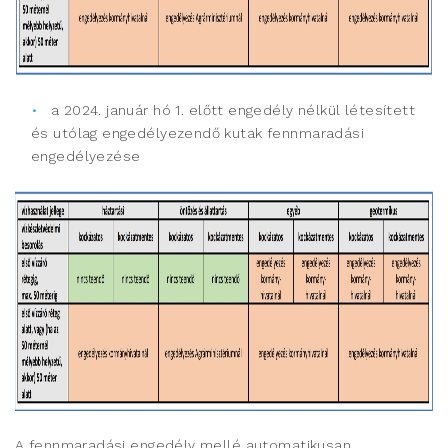
a 2024. január hó 1. előtt engedély nélkül létesített
és utólag engedélyezendő kutak fennmaradási
engedélyezése
A fennmaradási engedély mellé automatikusan