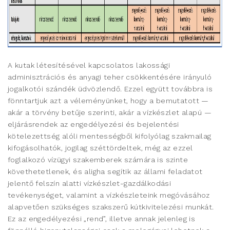
A kutak létesítésével kapcsolatos lakossági
adminisztrációs és anyagi teher csökkentésére irányuló
jogalkotói szándék üdvözlendő. Ezzel együtt továbbra is
fönntartjuk azt a véleményünket, hogy a bemutatott —
akár a törvény betűje szerinti, akár a vízkészlet alapú —
eljárásrendek az engedélyezési és bejelentési
kötelezettség alóli mentességből kifolyólag szakmailag
kifogásolhatók, jogilag széttördeltek, még az ezzel
foglalkozó vízügyi szakemberek számára is szinte
követhetetlenek, és aligha segítik az állami feladatot
jelentő felszín alatti vízkészlet-gazdálkodási
tevékenységet, valamint a vízkészleteink megóvásához
alapvetően szükséges szakszerű kútkivitelezési munkát.
Ez az engedélyezési „rend”, illetve annak jelenleg is