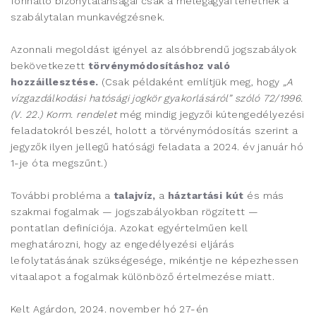
fönnálló bizonytalanságai csak a melegágyai lehetnek a
szabálytalan munkavégzésnek.
Azonnali megoldást igényel az alsóbbrendű jogszabályok
bekövetkezett
törvénymódosításhoz való
hozzáillesztése.
(Csak példaként említjük meg, hogy
„A
vízgazdálkodási hatósági jogkör gyakorlásáról” szóló 72/1996.
(V. 22.) Korm. rendelet
még mindig jegyzői kútengedélyezési
feladatokról beszél, holott a törvénymódosítás szerint a
jegyzők ilyen jellegű hatósági feladata a 2024. év január hó
1-je óta megszűnt.)
További probléma a
talajvíz,
a
háztartási kút
és más
szakmai fogalmak — jogszabályokban rögzített —
pontatlan definíciója. Azokat egyértelműen kell
meghatározni, hogy az engedélyezési eljárás
lefolytatásának szükségesége, mikéntje ne képezhessen
vitaalapot a fogalmak különböző értelmezése miatt.
Kelt Agárdon, 2024. november hó 27-én