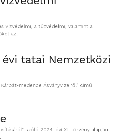
 vízvédelmi
és vízvédelmi, a tűzvédelmi, valamint a
et az...
évi tatai Nemzetközi
a Kárpát-medence Ásványvizeiről” című
..
se
ásáról” szóló 2024. évi XI. törvény alapján
.