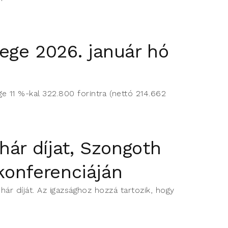
ege 2026. január hó
e 11 %-kal 322.800 forintra (nettó 214.662
ár díjat, Szongoth
konferenciáján
hár díját. Az igazsághoz hozzá tartozik, hogy