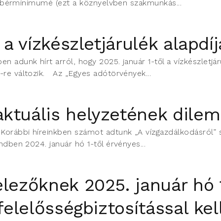
ált bérminimumé (ezt a köznyelvben szakmunkás...
 a vízkészletjárulék alapdíj
adunk hírt arról, hogy 2025. január 1-től a vízkészletjáru
-re változik. Az „Egyes adótörvények...
aktuális helyzetének dile
orábbi híreinkben számot adtunk „A vízgazdálkodásról” sz
ndben 2024. január hó 1-től érvényes...
elezőknek 2025. január hó 
 felelősségbiztosítással ke