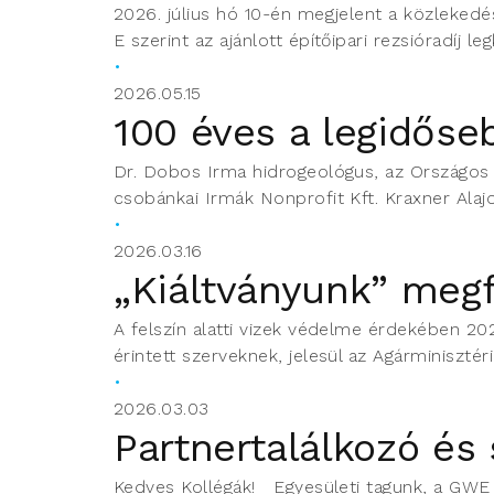
2026. július hó 10-én megjelent a közlekedés
E szerint az ajánlott építőipari rezsióradíj l
2026.05.15
100 éves a legidőse
Dr. Dobos Irma hidrogeológus, az Országos V
csobánkai Irmák Nonprofit Kft. Kraxner Alajo
2026.03.16
„Kiáltványunk” meg
A felszín alatti vizek védelme érdekében 20
érintett szerveknek, jelesül az Agárminisztér
2026.03.03
Partnertalálkozó és
Kedves Kollégák! Egyesületi tagunk, a GWE B