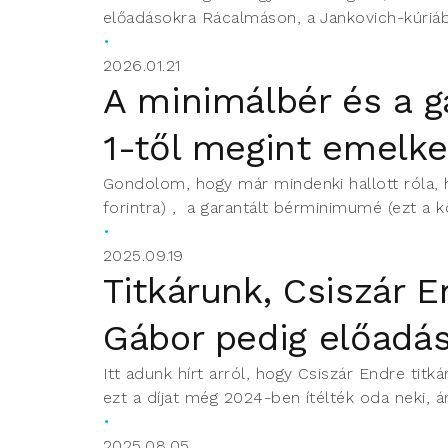
előadásokra Rácalmáson, a Jankovich-kúriába
2026.01.21
A minimálbér és a g
1-től megint emelke
Gondolom, hogy már mindenki hallott róla, h
forintra) , a garantált bérminimumé (ezt a
2025.09.19
Titkárunk, Csiszár 
Gábor pedig előadást
Itt adunk hírt arról, hogy Csiszár Endre titk
ezt a díjat még 2024-ben ítélték oda neki, á
2025.08.05