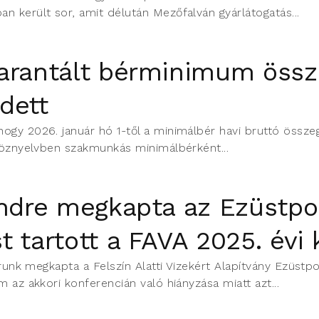
n került sor, amit délután Mezőfalván gyárlátogatás...
arantált bérminimum össz
dett
ogy 2026. január hó 1-től a minimálbér havi bruttó összeg
 köznyelvben szakmunkás minimálbérként...
Endre megkapta az Ezüstpoh
 tartott a FAVA 2025. évi 
árunk megkapta a Felszín Alatti Vizekért Alapítvány Ezüstpo
m az akkori konferencián való hiányzása miatt azt...