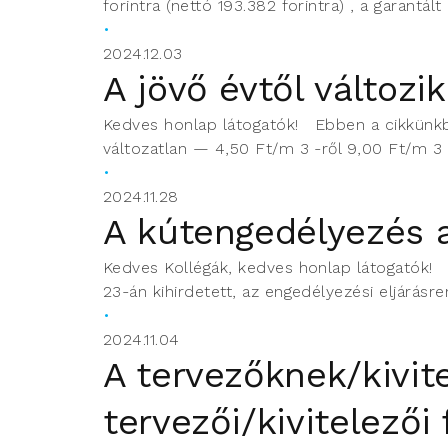
forintra (nettó 193.382 forintra) , a garant
2024.12.03
A jövő évtől változik
Kedves honlap látogatók! Ebben a cikkünkben 
változatlan — 4,50 Ft/m 3 -ről 9,00 Ft/m 3 
2024.11.28
A kútengedélyezés 
Kedves Kollégák, kedves honlap látogatók! K
23-án kihirdetett, az engedélyezési eljárásre
2024.11.04
A tervezőknek/kivit
tervezői/kivitelezői