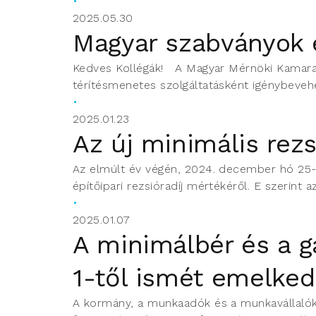
2025.05.30
Magyar szabványok 
Kedves Kollégák! A Magyar Mérnöki Kamara n
térítésmenetes szolgáltatásként igénybeveh
2025.01.23
Az új minimális rezs
Az elmúlt év végén, 2024. december hó 25-én
építőipari rezsióradíj mértékéről. E szerint az
2025.01.07
A minimálbér és a g
1-től ismét emelked
A kormány, a munkaadók és a munkavállalók