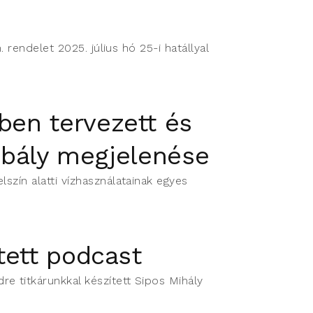
 rendelet 2025. július hó 25-i hatállyal
ben tervezett és
zabály megjelenése
szín alatti vízhasználatainak egyes
ített podcast
e titkárunkkal készített Sipos Mihály