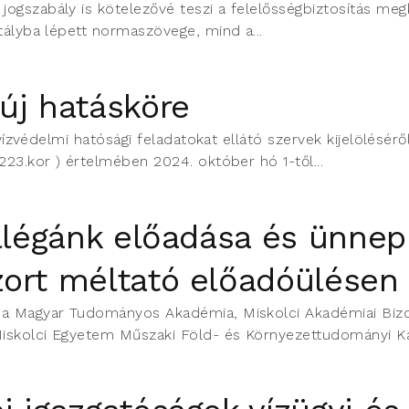
jogszabály is kötelezővé teszi a felelősségbiztosítás me
tályba lépett normaszövege, mind a...
új hatásköre
 vízvédelmi hatósági feladatokat ellátó szervek kijelölésérő
223.kor ) értelmében 2024. október hó 1-től...
llégánk előadása és ünnepi
zort méltató előadóülésen
n a Magyar Tudományos Akadémia, Miskolci Akadémiai Biz
iskolci Egyetem Műszaki Föld- és Környezettudományi Kar,