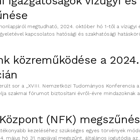
i igazgatóságok vízügyi és
űnése
honlapjáról megtudható, 2024. október hó 1-től a vízügyi 
eletével kapcsolatos hatósági és szakhatósági hatáskörök
nk közreműködése a 2024. 
cián
került sor a „XVIII. Nemzetközi Tudományos Konferencia 
ja szakmai fórumot biztosítani évről-évre mindazoknak a.
 Központ (NFK) megszűné
tékonyabb kezeléséhez szükséges egyes törvények módosít
 május hó 31. napjával megszűnt, általános jogutódja az..