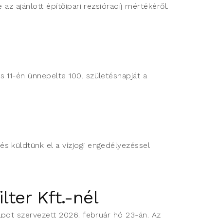
 az ajánlott építőipari rezsióradíj mértékéről.
s 11-én ünnepelte 100. születésnapját a
s küldtünk el a vízjogi engedélyezéssel
ter Kft.-nél
apot szervezett 2026. február hó 23-án. Az