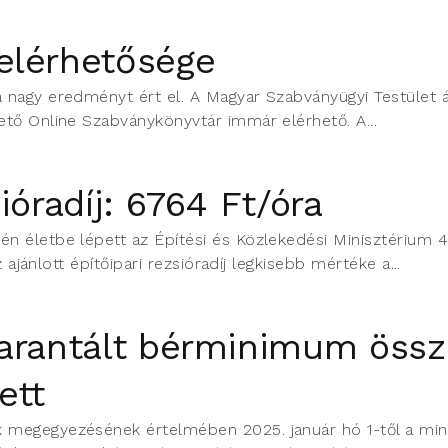
elérhetősége
agy eredményt ért el. A Magyar Szabványügyi Testület á
ető Online Szabványkönyvtár immár elérhető. A...
ióradíj: 6764 Ft/óra
 életbe lépett az Építési és Közlekedési Minisztérium 44
 ajánlott építőipari rezsióradíj legkisebb mértéke a...
arantált bérminimum össz
ett
 megegyezésének értelmében 2025. január hó 1-től a min