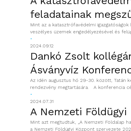
A katasztrófavédelm
feladatainak megsz
Mint az a katasztrófavédelmi igazgatóságok 
veszélyes üzemek engedélyezésével és felügy
2024.09.12
Dankó Zsolt kollégá
Ásványvíz Konferen
Az idén augusztus hó 29-30. között, Tatán 
rendezvény megtartására. A konferencia cél
2024.07.31
A Nemzeti Földügyi
Mint azt megtudtuk, „A Nemzeti Földalap ha
a Nemzeti Földügyi Központ szervezete 2024.