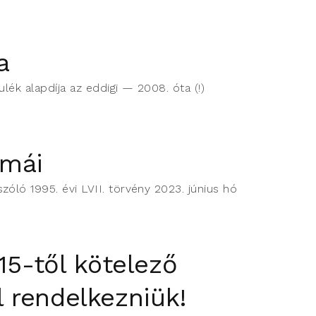
a
lék alapdíja az eddigi — 2008. óta (!)
mmái
óló 1995. évi LVII. törvény 2023. június hó
15-től kötelező
ll rendelkezniük!