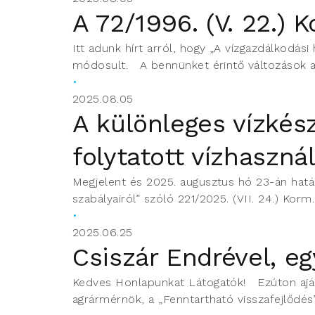
A 72/1996. (V. 22.)
Itt adunk hírt arról, hogy „A vízgazdálkodási 
módosult. A bennünket érintő változások a
2025.08.05
A különleges vízkés
folytatott vízhaszn
Megjelent és 2025. augusztus hó 23-án hatály
szabályairól” szóló 221/2025. (VII. 24.) Korm
2025.06.25
Csiszár Endrével, eg
Kedves Honlapunkat Látogatók! Ezúton ajánl
agrármérnök, a „Fenntartható visszafejlődés”