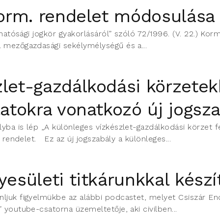
 Korm. rendelet módosulása
hatósági jogkör gyakorlásáról” szóló 72/1996. (V. 22.) Korm.
 mezőgazdasági sekélymélységű és a...
zlet-gazdálkodási körzetek
álatokra vonatkozó új jogs
ba is lép „A különleges vízkészlet-gazdálkodási körzet fel
. rendelet. Ez az új jogszabály a különleges...
yesületi titkárunkkal kész
juk figyelmükbe az alábbi podcastet, melyet Csiszár Endr
 youtube-csatorna üzemeltetője, aki civilben...