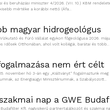
i és beruházási miniszter 4/2026. (VII. 10.) KBM rendelete
egkisebb mértéke a korábbi nettó (Áfa...
bb magyar hidrogeológus
ízkutató és Fúró Vállalat egykori főgeológusa 2026. máju
s Idősek Otthonában, ahol volt kollégái, barátai és több...
fogalmazása nem ért célt
25. november hó 3-án egy „Kiáltványt” fogalmaztunk meg é
iumnak, az Energiaügyi Minisztériumnak, a Szabályozott...
 szakmai nap a GWE Budafil
udafilter Kft. nagysikerű partnertalálkozót és szakmai n