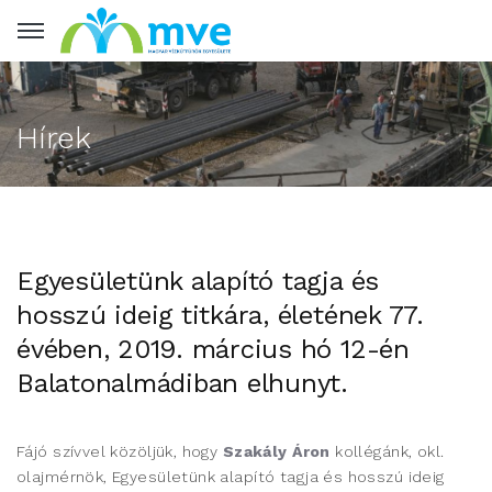
Hírek
Egyesületünk alapító tagja és
hosszú ideig titkára, életének 77.
évében, 2019. március hó 12-én
Balatonalmádiban elhunyt.
Fájó szívvel közöljük, hogy
Szakály Áron
kollégánk, okl.
olajmérnök, Egyesületünk alapító tagja és hosszú ideig