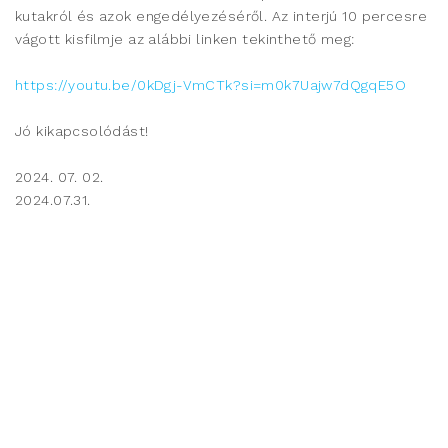
kutakról és azok engedélyezéséről. Az interjú 10 percesre
vágott kisfilmje az alábbi linken tekinthető meg:
https://youtu.be/0kDgj-VmCTk?si=m0k7Uajw7dQgqE5O
Jó kikapcsolódást!
2024. 07. 02.
2024.07.31.