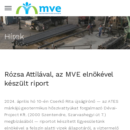
Hírek
Rózsa Attilával, az MVE elnökével
készült riport
2024. április hó 10-én Cserkő Rita újságírónő — az ATES
márkájú geotermikus hőszivattyúkat forgalmazó Dévai-
Project Kft. (2000 Szentendre, Szarvashegyi út 7.)
megbízásából — riportot készített Egyesületünk
elnökével a felszín alatti vizek állapotáról, a víztermelő