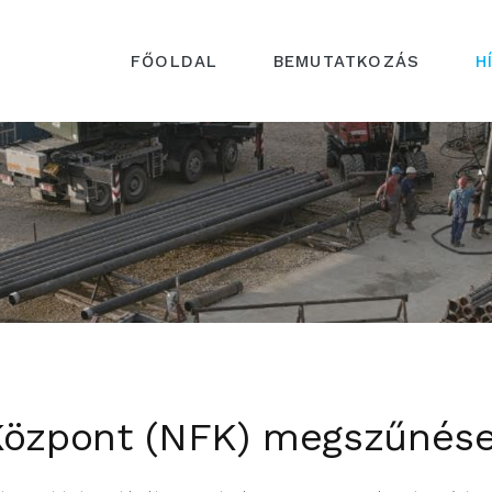
FŐOLDAL
BEMUTATKOZÁS
H
Központ (NFK) megszűnés