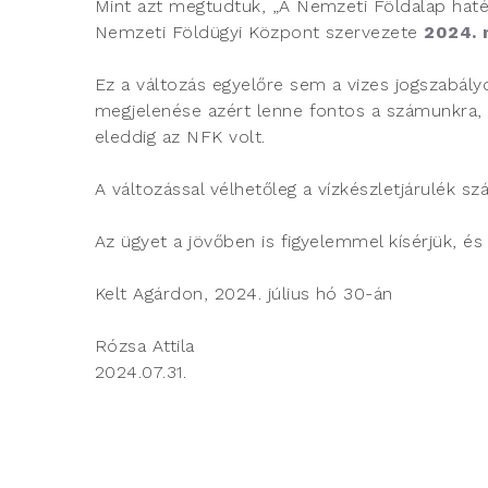
Mint azt megtudtuk, „A Nemzeti Földalap haté
Nemzeti Földügyi Központ szervezete
2024. 
Ez a változás egyelőre sem a vizes jogszabály
megjelenése azért lenne fontos a számunkra, m
eleddig az NFK volt.
A változással vélhetőleg a vízkészletjárulék s
Az ügyet a jövőben is figyelemmel kísérjük, és
Kelt Agárdon, 2024. július hó 30-án
Rózsa Attila
2024.07.31.