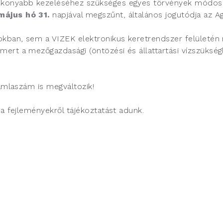
konyabb kezeléséhez szükséges egyes törvények módosítás
május hó 31.
napjával megszűnt, általános jogutódja az Ag
okban, sem a VIZEK elektronikus keretrendszer felületén 
ert a mezőgazdasági (öntözési és állattartási vízszükség
zámlaszám is megváltozik!
 a fejleményekről tájékoztatást adunk.