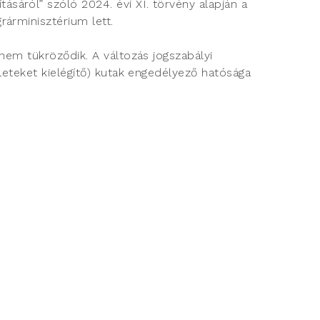
áról” szóló 2024. évi XI. törvény alapján a
rárminisztérium lett.
nem tükröződik. A változás jogszabályi
leteket kielégítő) kutak engedélyező hatósága