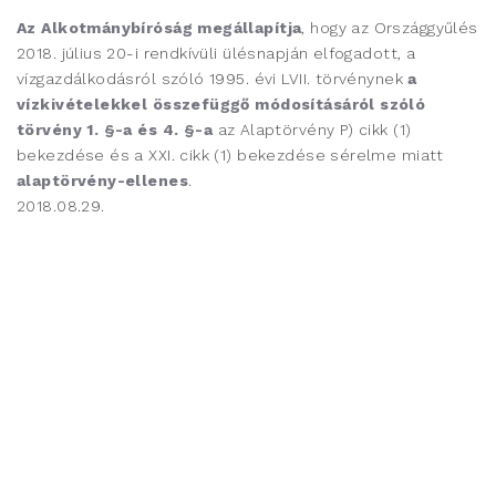
Az Alkotmánybíróság megállapítja
, hogy az Országgyűlés
2018. július 20-i rendkívüli ülésnapján elfogadott, a
vízgazdálkodásról szóló 1995. évi LVII. törvénynek
a
vízkivételekkel összefüggő módosításáról szóló
törvény 1. §-a és 4. §-a
az Alaptörvény P) cikk (1)
bekezdése és a XXI. cikk (1) bekezdése sérelme miatt
alaptörvény-ellenes
.
2018.08.29.