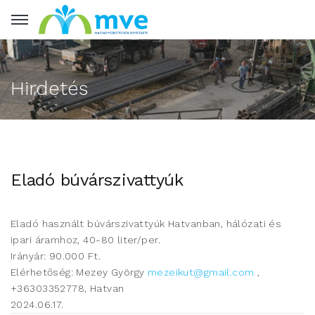
Hirdetés
Eladó búvárszivattyúk
Eladó használt búvárszivattyúk Hatvanban, hálózati és
ipari áramhoz, 40-80 liter/per.
Irányár: 90.000 Ft.
Elérhetőség: Mezey György
mezeikut@gmail.com
,
+36303352778, Hatvan
2024.06.17.