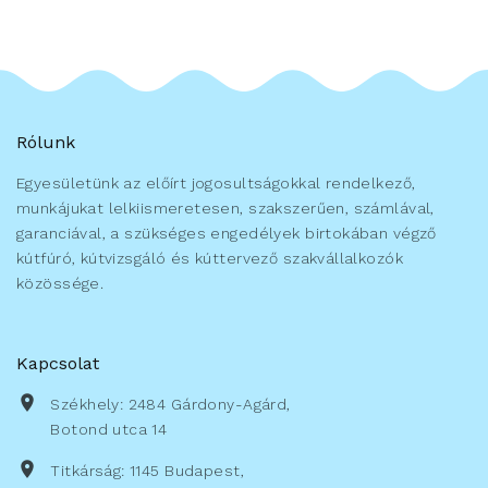
Rólunk
Egyesületünk az előírt jogosultságokkal rendelkező,
munkájukat lelkiismeretesen, szakszerűen, számlával,
garanciával, a szükséges engedélyek birtokában végző
kútfúró, kútvizsgáló és kúttervező szakvállalkozók
közössége.
Kapcsolat
Székhely: 2484 Gárdony-Agárd,
Botond utca 14
Titkárság: 1145 Budapest,