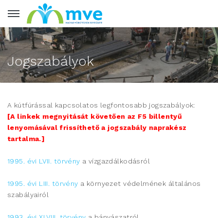
Jogszabályok
A kútfúrással kapcsolatos legfontosabb jogszabályok:
[A linkek megnyitását követően az F5 billentyű
lenyomásával frissíthető a jogszabály naprakész
tartalma.]
1995. évi LVII. törvény
a vízgazdálkodásról
1995. évi LIII. törvény
a környezet védelmének általános
szabályairól
1993. évi XLVIII. törvény
a bányászatról