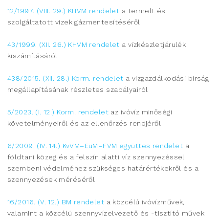
12/1997. (VIII. 29.) KHVM rendelet
a termelt és
szolgáltatott vizek gázmentesítéséről
43/1999. (XII. 26.) KHVM rendelet
a vízkészletjárulék
kiszámításáról
438/2015. (XII. 28.) Korm. rendelet
a vízgazdálkodási bírság
megállapításának részletes szabályairól
5/2023. (I. 12.) Korm. rendelet
az ivóvíz minőségi
követelményeiről és az ellenőrzés rendjéről
6/2009. (IV. 14.) KvVM–EüM–FVM együttes rendelet
a
földtani közeg és a felszín alatti víz szennyezéssel
szembeni védelméhez szükséges határértékekről és a
szennyezések méréséről
16/2016. (V. 12.) BM rendelet
a közcélú ivóvízművek,
valamint a közcélú szennyvízelvezető és -tisztító művek