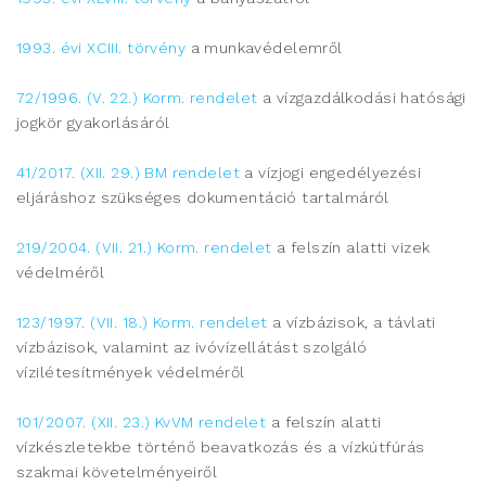
1993. évi XCIII. törvény
a munkavédelemről
72/1996. (V. 22.) Korm. rendelet
a vízgazdálkodási hatósági
jogkör gyakorlásáról
41/2017. (XII. 29.) BM rendelet
a vízjogi engedélyezési
eljáráshoz szükséges dokumentáció tartalmáról
219/2004. (VII. 21.) Korm. rendelet
a felszín alatti vizek
védelméről
123/1997. (VII. 18.) Korm. rendelet
a vízbázisok, a távlati
vízbázisok, valamint az ivóvízellátást szolgáló
vízilétesítmények védelméről
101/2007. (XII. 23.) KvVM rendelet
a felszín alatti
vízkészletekbe történő beavatkozás és a vízkútfúrás
szakmai követelményeiről