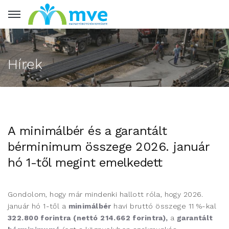
Hírek
A minimálbér és a garantált
bérminimum összege 2026. január
hó 1-től megint emelkedett
Gondolom, hogy már mindenki hallott róla, hogy 2026.
január hó 1-től a
minimálbér
havi bruttó összege 11 %-kal
322.800 forintra
(nettó
214.662
forintra)
,
a
garantált