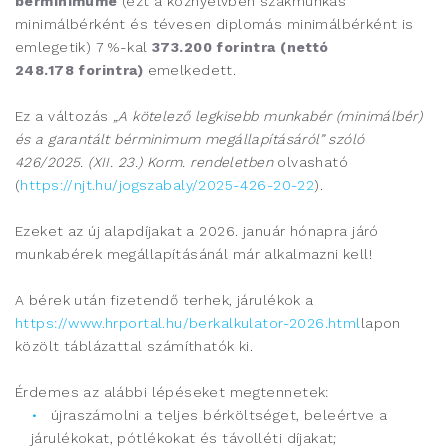
bérminimumé
(ezt a köznyelvben szakmunkás
minimálbérként és tévesen diplomás minimálbérként is
emlegetik) 7 %-kal
373.200 forintra
(nettó
248.178
forintra)
emelkedett.
Ez a változás
„A kötelező legkisebb munkabér (minimálbér)
és a garantált bérminimum megállapításáról” szóló
426/2025. (XII. 23.) Korm. rendeletben
olvasható
(
https://njt.hu/jogszabaly/2025-426-20-22
).
Ezeket az új alapdíjakat a 2026. január hónapra járó
munkabérek megállapításánál már alkalmazni kell!
A bérek után fizetendő terhek, járulékok a
https://www.hrportal.hu/berkalkulator-2026.html
lapon
közölt táblázattal számíthatók ki.
Érdemes az alábbi lépéseket megtennetek:
újraszámolni a teljes bérköltséget, beleértve a
járulékokat, pótlékokat és távolléti díjakat;