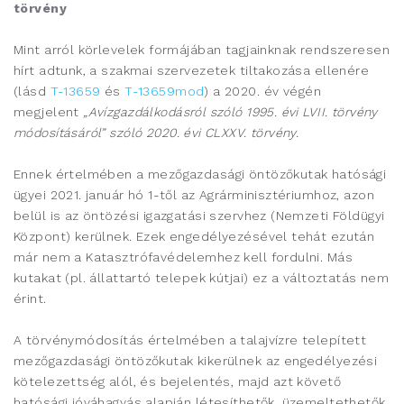
törvény
Mint arról körlevelek formájában tagjainknak rendszeresen
hírt adtunk, a szakmai szervezetek tiltakozása ellenére
(lásd
T-13659
és
T-13659mod
) a 2020. év végén
megjelent
„A
vízgazdálkodásról szóló 1995. évi LVII. törvény
módosításáról” szóló
2020. évi CLXXV.
törvény.
Ennek értelmében a mezőgazdasági öntözőkutak hatósági
ügyei 2021. január hó 1-től az Agrárminisztériumhoz, azon
belül is az öntözési igazgatási szervhez (Nemzeti Földügyi
Központ) kerülnek. Ezek engedélyezésével tehát ezután
már nem a Katasztrófavédelemhez kell fordulni. Más
kutakat (pl. állattartó telepek kútjai) ez a változtatás nem
érint.
A törvénymódosítás értelmében a talajvízre telepített
mezőgazdasági öntözőkutak kikerülnek az engedélyezési
kötelezettség alól, és bejelentés, majd azt követő
hatósági jóváhagyás alapján létesíthetők, üzemeltethetők.