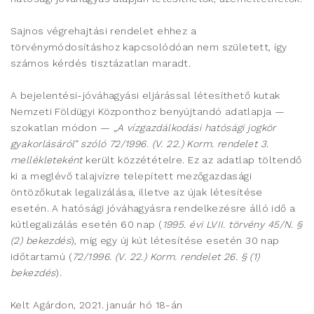
Sajnos végrehajtási rendelet ehhez a
törvénymódosításhoz kapcsolódóan nem született, így
számos kérdés tisztázatlan maradt.
A bejelentési-jóváhagyási eljárással létesíthető kutak
Nemzeti Földügyi Központhoz benyújtandó adatlapja —
szokatlan módon —
„A vízgazdálkodási hatósági jogkör
gyakorlásáról” szóló 72/1996. (V. 22.) Korm. rendelet 3.
mellékleteként
került közzétételre. Ez az adatlap töltendő
ki a meglévő talajvízre telepített mezőgazdasági
öntözőkutak legalizálása, illetve az újak létesítése
esetén. A hatósági jóváhagyásra rendelkezésre álló idő a
kútlegalizálás esetén 60 nap (
1995. évi LVII. törvény 45/N. §
(2) bekezdés
), míg egy új kút létesítése esetén 30 nap
időtartamú (
72/1996. (V. 22.) Korm. rendelet 26. § (1)
bekezdés
).
Kelt Agárdon, 2021. január hó 18-án