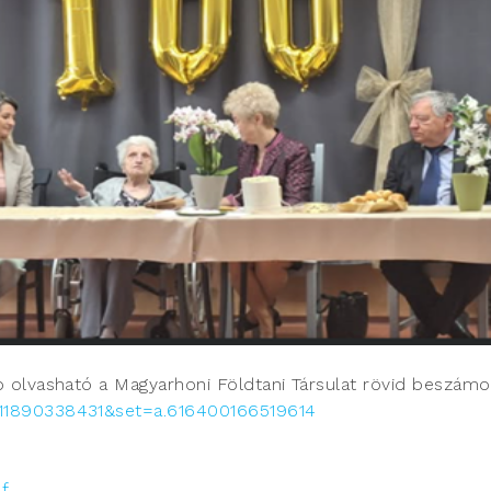
 olvasható a Magyarhoni Földtani Társulat rövid beszámol
11890338431&set=a.616400166519614
df