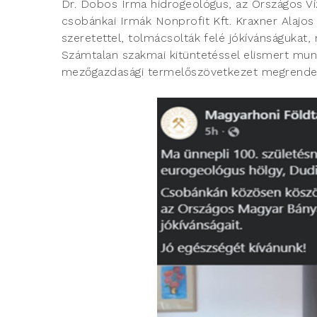
Dr. Dobos Irma hidrogeológus, az Országos Víz
csobánkai Irmák Nonprofit Kft. Kraxner Alajos
szeretettel, tolmácsolták felé jókívánságuka
Számtalan szakmai kitüntetéssel elismert mun
mezőgazdasági termelőszövetkezet megrendelés