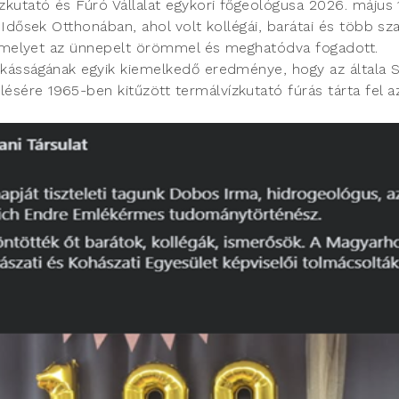
kutató és Fúró Vállalat egykori főgeológusa 2026. május 
 Idősek Otthonában, ahol volt kollégái, barátai és több s
t, melyet az ünnepelt örömmel és meghatódva fogadott.
kásságának egyik kiemelkedő eredménye, hogy az általa Sz
ére 1965-ben kitűzött termálvízkutató fúrás tárta fel az