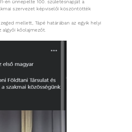
11-én ünnepelte 100. születésnapját a
zakmai szervezet képviselői köszöntötték
eged mellett, Tápé határában az egyik helyi
 algyői kőolajmezőt.