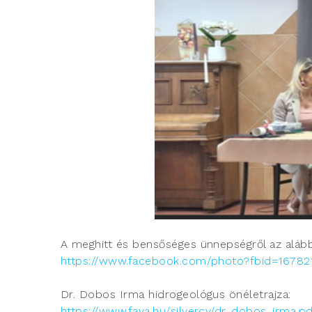
A meghitt és bensőséges ünnepségről az alább
https://www.facebook.com/photo?fbid=16782
Dr. Dobos Irma hidrogeológus önéletrajza:
https://www.fava.hu/silvercv/dr_dobos_irma.p