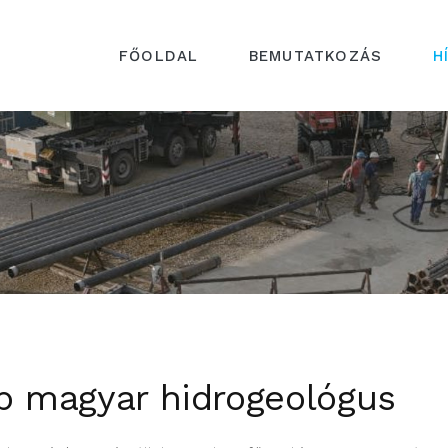
FŐOLDAL
BEMUTATKOZÁS
H
b magyar hidrogeológus